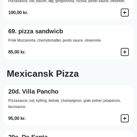
Pizzasauce,
ost,
bacon,
løg,
gorgonzola,
rucola,
pesto sauce,
oksefilet.
100,00 kr.
69.
pizza sandwicb
Frisk Mozzerella,
cherrytomatter,
pesto sauce,
olivenolie.
85,00 kr.
Mexicansk Pizza
20d.
Villa Pancho
Pizzasauce,
ost,
kylling,
kebab,
champignon,
grøn peber,
jalapenos,
tacosauce.
95,00 kr.