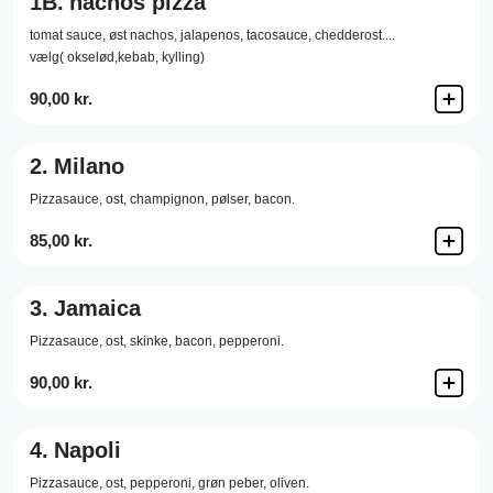
1B.
nachos pizza
tomat sauce, øst nachos, jalapenos, tacosauce, chedderost....
vælg( okselød,kebab, kylling)
90,00 kr.
2.
Milano
Pizzasauce,
ost,
champignon,
pølser,
bacon.
85,00 kr.
3.
Jamaica
Pizzasauce,
ost,
skinke,
bacon,
pepperoni.
90,00 kr.
4.
Napoli
Pizzasauce,
ost,
pepperoni,
grøn peber,
oliven.