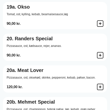
19a.
Okso
Tomat, ost, kylling, kebab, bearnaisesauce,løg
90,00 kr.
20.
Randers Special
Pizzasauce,
ost,
kødsauce,
rejer,
ananas.
90,00 kr.
20a.
Meat Lover
Pizzasauce,
ost,
oksekød,
skinke,
pepperoni,
kebab,
pølser,
bacon.
120,00 kr.
20b.
Mehmet Special
Pizzasauce,
ost,
champignon,
tyrkisk pølse,
løg,
kebab,
grøn peber,