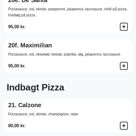
20e.
De Santa
Pizzasauce,
ost,
skinke,
pepperoni,
jalapenos,
tacosauce,
chilli på pizza,
hvidløg på pizza.
95,00 kr.
20f.
Maximilian
Pizzasauce,
ost,
oksekød,
kebab,
paprika,
løg,
jalapenos,
tacosauce.
95,00 kr.
Indbagt Pizza
21.
Calzone
Pizzasauce,
ost,
skinke,
champignon,
rejer.
80,00 kr.