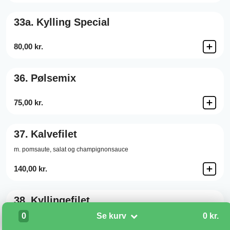
33a.
Kylling Special
80,00 kr.
36.
Pølsemix
75,00 kr.
37.
Kalvefilet
m. pomsaute, salat og champignonsauce
140,00 kr.
38.
Kyllingefilet
0
Se kurv
0 kr.
m. pomsaute, salat og champignonsauce