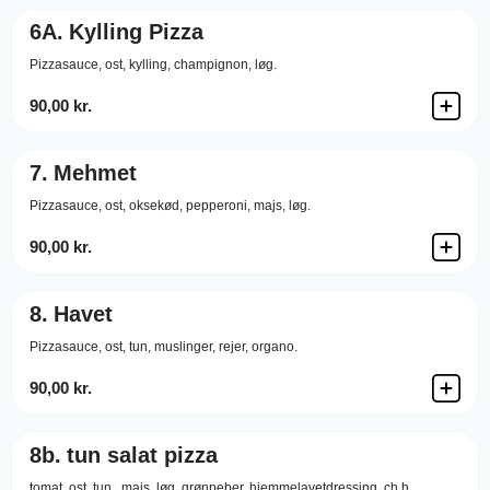
6A.
Kylling Pizza
Pizzasauce,
ost,
kylling,
champignon,
løg.
90,00 kr.
7.
Mehmet
Pizzasauce,
ost,
oksekød,
pepperoni,
majs,
løg.
90,00 kr.
8.
Havet
Pizzasauce,
ost,
tun,
muslinger,
rejer,
organo.
90,00 kr.
8b.
tun salat pizza
tomat, ost, tun, ,majs, løg, grønpeber, hjemmelavetdressing, ch h